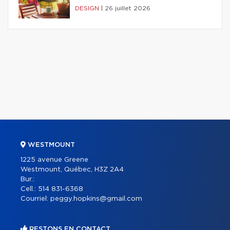
DESIGN
|
26 juillet 2026
WESTMOUNT
1225 avenue Greene
Westmount, Québec, H3Z 2A4
Bur.:
Cell.:
514 831-6368
Courriel:
peggy.hopkins@gmail.com
RESTONS EN CONTACT